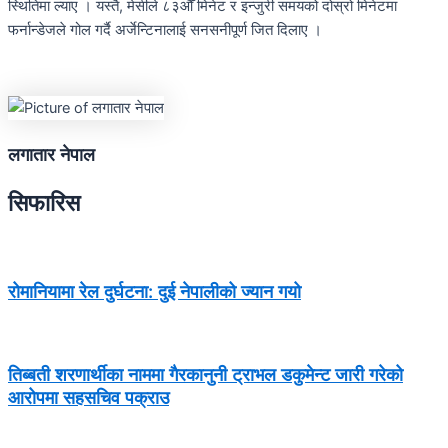
स्थितिमा ल्याए । यस्तै, मेसीले ८३औँ मिनेट र इन्जुरी समयको दोस्रो मिनेटमा
फर्नान्डेजले गोल गर्दै अर्जेन्टिनालाई सनसनीपूर्ण जित दिलाए ।
लगातार नेपाल
सिफारिस
रोमानियामा रेल दुर्घटना: दुई नेपालीको ज्यान गयो
तिब्बती शरणार्थीका नाममा गैरकानुनी ट्राभल डकुमेन्ट जारी गरेको
आरोपमा सहसचिव पक्राउ