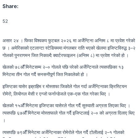
Share:
52
असार २४ । फिफा विश्वकप फुटबल २०२६ मा अर्जेन्टिना अन्तिम ८ मा प्रवेश गरेको
छ । अमेरिकाको एटलान्टा स्टेडियममा मंगलबार राति भएको खेलमा इजिप्टविरुद्ध ३–२
गोलको पुनरागमन जित निकाल्दै क्वार्टरफाइलन (अन्तिम ८) मा प्रवेश गरेको हो ।
खेलको ७८औँ मिनेटसम्म २–० गोलले पछि परेको अर्जेन्टिनाले त्यसपछिका १३
मिनेटमा तीन गोल गर्दै सनसनीपूर्ण जित निकालेको हो ।
इजिप्टका यासेर इब्राहिम र मोस्ताफा जिकोले गोल गर्दा अर्जेन्टिनाका क्रिस्टियन
रोमेरो, लियोनल मेसी र एन्जो फर्नान्डेजले एक–एक गोल गरेका थिए ।
खेलको १५औँ मिनेटमा इजिप्टका यासेरले गोल गर्दै सुरुवाती अग्रता लिएका थिए ।
त्यसपछि ६७औँ मिनेटमा मोस्ताफाले गोल गर्दै इजिप्टलाई २–० को अग्रता दिलाए थिए
।
त्यसपछि ७९औँ मिनेटमा अर्जेन्टिनाका रोमेरोले गोल गर्दै टोलीलाई २–१ गोलको