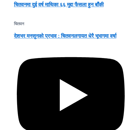
चितवनमा दुई वर्ष माथिका ६६ मुद्दा फैसला हुन बाँकी
चितवन
देशभर मनसुनको प्रभाव : चितवनलगायत धेरै भूभागमा वर्षा