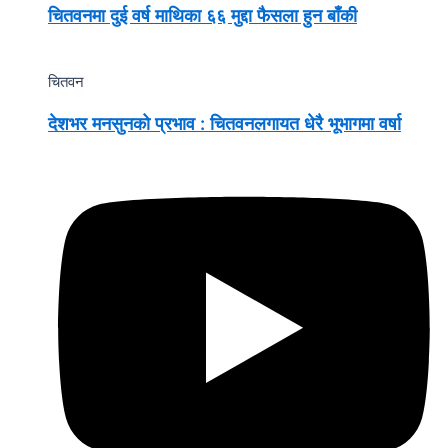
चितवनमा दुई वर्ष माथिका ६६ मुद्दा फैसला हुन बाँकी
चितवन
देशभर मनसुनको प्रभाव : चितवनलगायत धेरै भूभागमा वर्षा