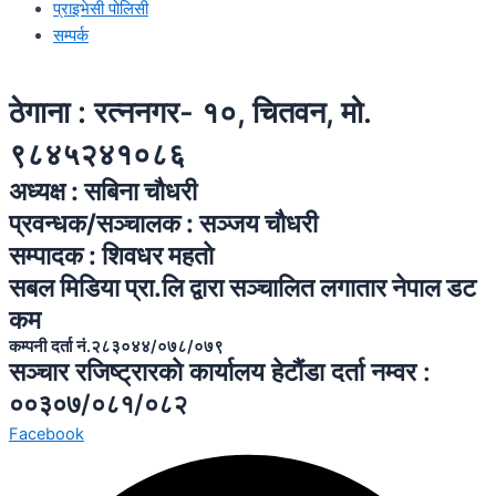
प्राइभेसी पोलिसी
सम्पर्क
ठेगाना : रत्ननगर- १०, चितवन, मो.
९८४५२४१०८६
अध्यक्ष : सबिना चाैधरी
प्रवन्धक/सञ्चालक : सञ्जय चाैधरी
सम्पादक : शिवधर महताे
सबल मिडिया प्रा.लि द्वारा सञ्चालित लगातार नेपाल डट
कम
कम्पनी दर्ता नं.२८३०४४/०७८/०७९
सञ्चार रजिष्ट्रारकाे कार्यालय हेटाैंडा दर्ता नम्वर :
००३०७/०८१/०८२
Facebook