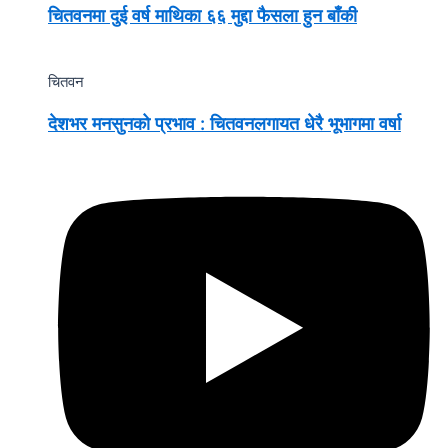
चितवनमा दुई वर्ष माथिका ६६ मुद्दा फैसला हुन बाँकी
चितवन
देशभर मनसुनको प्रभाव : चितवनलगायत धेरै भूभागमा वर्षा