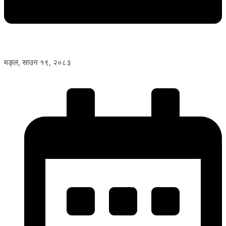
मङ्ल, साउन १९, २०८३