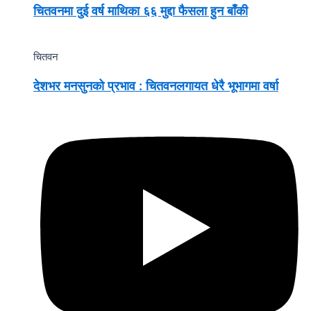
चितवनमा दुई वर्ष माथिका ६६ मुद्दा फैसला हुन बाँकी
चितवन
देशभर मनसुनको प्रभाव : चितवनलगायत धेरै भूभागमा वर्षा