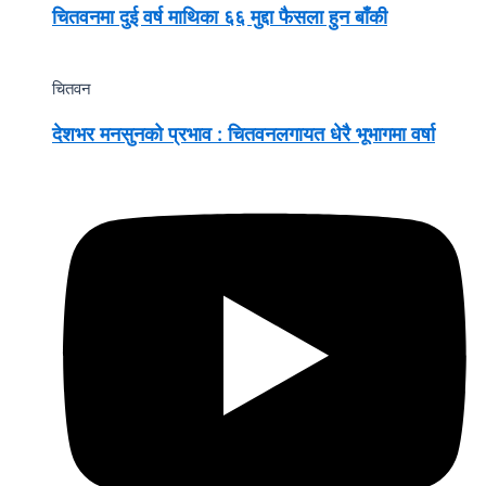
चितवनमा दुई वर्ष माथिका ६६ मुद्दा फैसला हुन बाँकी
चितवन
देशभर मनसुनको प्रभाव : चितवनलगायत धेरै भूभागमा वर्षा