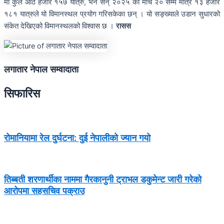
मा कुल आठ हजार १५७ यात्रु, भने सन् २०२५ को मार्च २० सम्म मात्र १३ हजार
१८१ यात्रुले यो विमानस्थल प्रयोग गरिसकेका छन् । यो सङ्ख्याले उडान सुधारको
संकेत देखिएको विमानस्थलको विश्वास छ ।
रासस
लगातार नेपाल सम्वादाता
सिफारिस
रोमानियामा रेल दुर्घटना: दुई नेपालीको ज्यान गयो
तिब्बती शरणार्थीका नाममा गैरकानुनी ट्राभल डकुमेन्ट जारी गरेको
आरोपमा सहसचिव पक्राउ