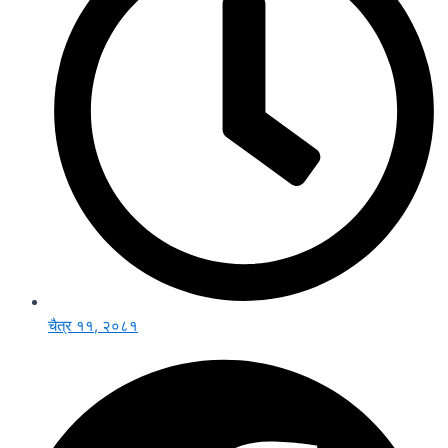
चैत्र ११, २०८१