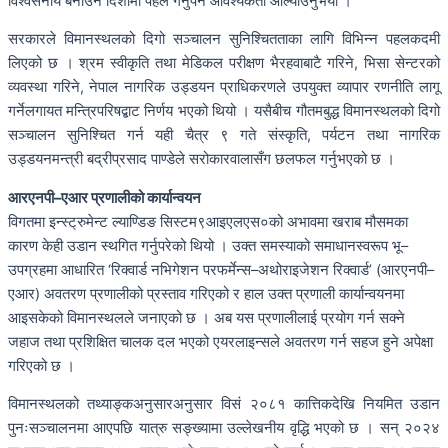
विश्वसनीय बनाउने दिशामा पहल गर्नुपर्ने आवश्यकता औँल्याउनुभयो ।
सरकारले विमानस्थलको दिगो सञ्चालन सुनिश्चितताका लागि विभिन्न पहलकदमी
लिएको छ । श्रम स्वीकृति तथा मेडिकल परीक्षण भैरहवाबाटै गरिने, भिसा सेन्टरको
व्यवस्था गरिने, नेपाल नागरिक उड्डयन प्राधिकरणले उपयुक्त व्यापार रणनीति लागू
गर्नेलगायत मन्त्रिपरिषद्बाट निर्णय भएको थियो । यसैबीच गौतमबुद्ध विमानस्थलको दिगो
सञ्चालन सुनिश्चित गर्न यही चैत्र ९ गते संस्कृति, पर्यटन तथा नागरिक
उड्डयनमन्त्री बद्रीप्रसाद पाण्डेले सरोकारवालासँग छलफल गर्नुभएको छ ।
आरएनपी–एआर प्रणालीको कार्यान्वयन
विगतमा इन्स्ट्रुमेन्ट ल्याण्डिङ सिस्टम९आइएलएस०को अभावमा खराब मौसमका
कारण केही उडान स्थगित गर्नुपरेको थियो । उक्त समस्याको समाधानस्वरूप भू–
उपग्रहमा आधारित ‘रिक्वार्ड नभिगेशन परफर्मेन्स–अथोराइजेशन रिक्वार्ड’ (आरएनपी–
एआर) अवतरण प्रणालीको प्रस्ताव गरिएको र हाल उक्त प्रणाली कार्यान्वयनमा
आइसकेको विमानस्थलले जनाएको छ । अब यस प्रणालीलाई प्रयोग गर्न सक्ने
जहाज तथा प्रशिक्षित चालक दल भएको एयरलाइन्सले अवतरण गर्न सहज हुने अपेक्षा
गरिएको छ ।
विमानस्थलको तथ्याङ्कअनुसारअनुसार विसं २०८१ कात्तिकदेखि नियमित उडान
पुनःसञ्चालनमा आएपछि यात्रु सङ्ख्यामा उल्लेखनीय वृद्धि भएको छ । सन् २०२४