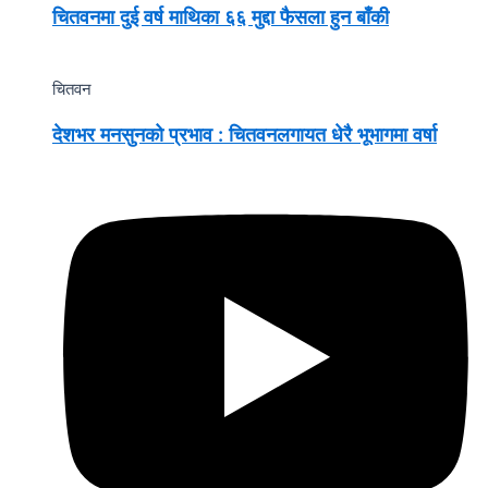
चितवनमा दुई वर्ष माथिका ६६ मुद्दा फैसला हुन बाँकी
चितवन
देशभर मनसुनको प्रभाव : चितवनलगायत धेरै भूभागमा वर्षा