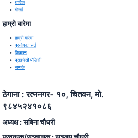
धादिङ
गोर्खा
हाम्रो बारेमा
हाम्रो बारेमा
प्रयोगका सर्त
विज्ञापन
प्राइभेसी पोलिसी
सम्पर्क
ठेगाना : रत्ननगर- १०, चितवन, मो.
९८४५२४१०८६
अध्यक्ष : सबिना चाैधरी
प्रवन्धक/सञ्चालक : सञ्जय चाैधरी