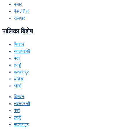
बजार
बैंक / वित्त
रोजगार
पालिका बिशेष
चितवन
नवलपरासी
पर्सा
तनहुँ
मकवानपुर
धादिङ
गोर्खा
चितवन
नवलपरासी
पर्सा
तनहुँ
मकवानपुर