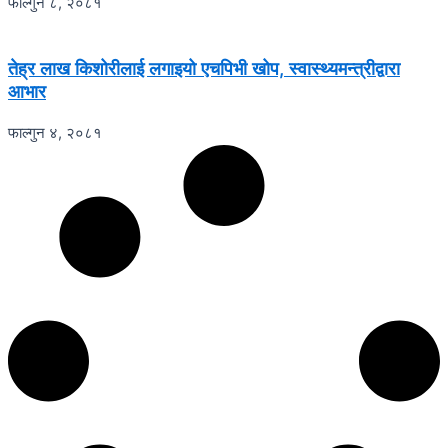
फाल्गुन ८, २०८१
तेह्र लाख किशोरीलाई लगाइयो एचपिभी खोप, स्वास्थ्यमन्त्रीद्वारा
आभार
फाल्गुन ४, २०८१