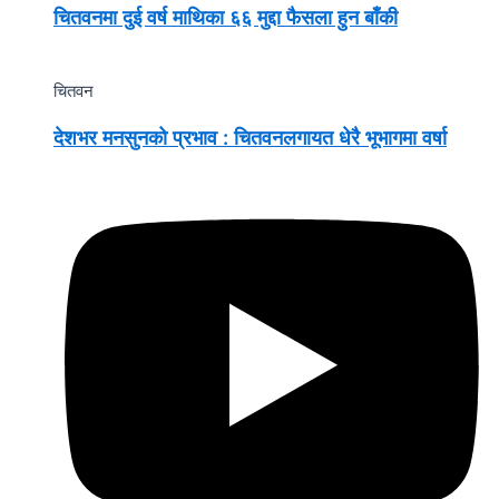
चितवनमा दुई वर्ष माथिका ६६ मुद्दा फैसला हुन बाँकी
चितवन
देशभर मनसुनको प्रभाव : चितवनलगायत धेरै भूभागमा वर्षा