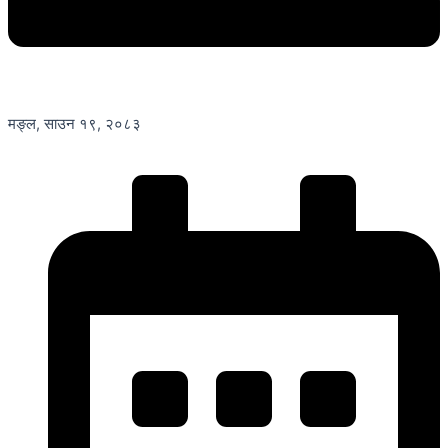
मङ्ल, साउन १९, २०८३