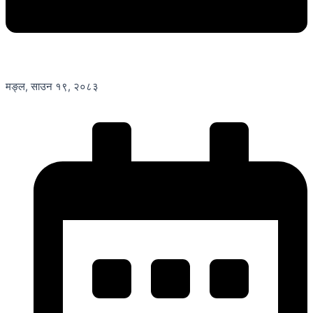
मङ्ल, साउन १९, २०८३