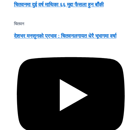
चितवनमा दुई वर्ष माथिका ६६ मुद्दा फैसला हुन बाँकी
चितवन
देशभर मनसुनको प्रभाव : चितवनलगायत धेरै भूभागमा वर्षा