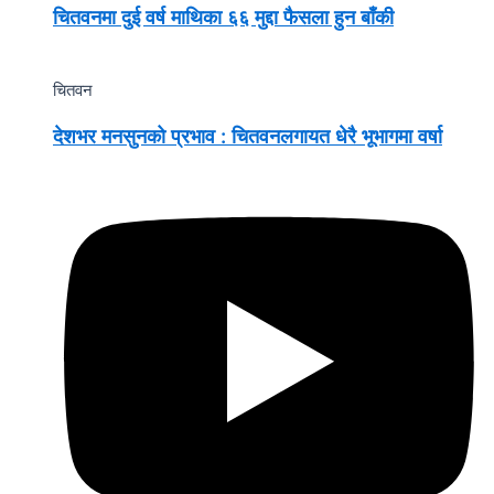
चितवनमा दुई वर्ष माथिका ६६ मुद्दा फैसला हुन बाँकी
चितवन
देशभर मनसुनको प्रभाव : चितवनलगायत धेरै भूभागमा वर्षा