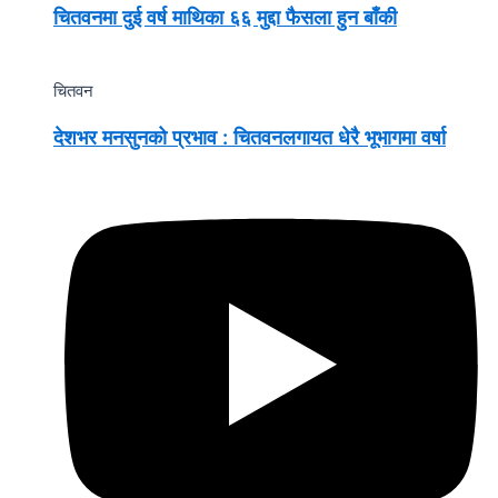
चितवनमा दुई वर्ष माथिका ६६ मुद्दा फैसला हुन बाँकी
चितवन
देशभर मनसुनको प्रभाव : चितवनलगायत धेरै भूभागमा वर्षा