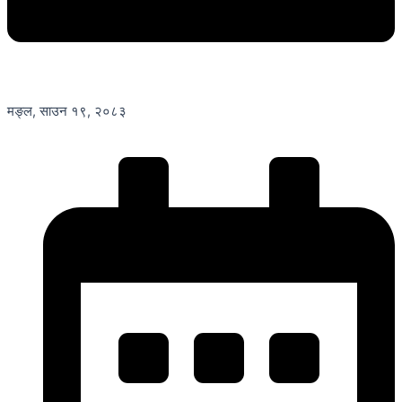
मङ्ल, साउन १९, २०८३