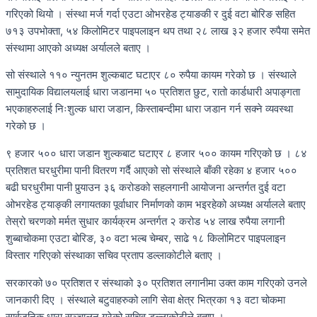
गरिएको थियो । संस्था मर्ज गर्दा एउटा ओभरहेड ट्याङकी र दुई वटा बोरिङ सहित
७१३ उपभोक्ता, ५४ किलोमिटर पाइपलाइन थप तथा २८ लाख ३२ हजार रुपैया समेत
संस्थामा आएको अध्यक्ष अर्यालले बताए ।
सो संस्थाले ११० न्युनतम शुल्कबाट घटाएर ८० रुपैया कायम गरेको छ । संस्थाले
सामुदायिक विद्यालयलाई धारा जडानमा ५० प्रतिशत छुट, रातो कार्डधारी अपाङ्गता
भएकाहरुलाई निःशुल्क धारा जडान, किस्ताबन्दीमा धारा जडान गर्न सक्ने व्यवस्था
गरेको छ ।
९ हजार ५०० धारा जडान शुल्कबाट घटाएर ८ हजार ५०० कायम गरिएको छ । ८४
प्रतिशत घरधुरीमा पानी वितरण गर्दै आएको सो संस्थाले बाँकी रहेका ४ हजार ५००
बढी घरधुरीमा पानी पुर्‍याउन ३६ करोडको सहलगानी आयोजना अन्तर्गत दुई वटा
ओभरहेड ट्याङ्की लगायतका पूर्वाधार निर्माणको काम भइरहेको अध्यक्ष अर्यालले बताए
तेस्रो चरणको मर्मत सुधार कार्यक्रम अन्तर्गत २ करोड ५४ लाख रुपैया लगानी
शुब्बाचोकमा एउटा बोरिङ, ३० वटा भल्ब चेम्बर, साढे १८ किलोमिटर पाइपलाइन
विस्तार गरिएको संस्थाका सचिव प्रताप डल्लाकोटीले बताए ।
सरकारको ७० प्रतिशत र संस्थाको ३० प्रतिशत लगानीमा उक्त काम गरिएको उनले
जानकारी दिए । संस्थाले बटुवाहरुको लागि सेवा क्षेत्र भित्रका १३ वटा चोकमा
सार्वजनिक धारा सञ्चालन गरेको सचिव डल्लाकोटीले बताए ।