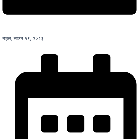
मङ्ल, साउन १९, २०८३