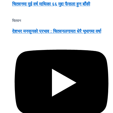
चितवनमा दुई वर्ष माथिका ६६ मुद्दा फैसला हुन बाँकी
चितवन
देशभर मनसुनको प्रभाव : चितवनलगायत धेरै भूभागमा वर्षा