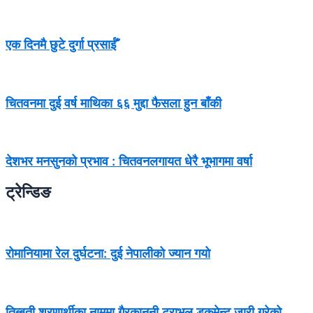
एक दिनमै छुटे दुर्गा प्रसाईँ
चितवनमा दुई वर्ष माथिका ६६ मुद्दा फैसला हुन बाँकी
देशभर मनसुनको प्रभाव : चितवनलगायत धेरै भूभागमा वर्षा
ट्रेन्डिङ
रोमानियामा रेल दुर्घटना: दुई नेपालीको ज्यान गयो
तिब्बती शरणार्थीका नाममा गैरकानुनी ट्राभल डकुमेन्ट जारी गरेको