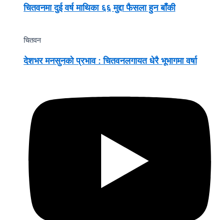
चितवनमा दुई वर्ष माथिका ६६ मुद्दा फैसला हुन बाँकी
चितवन
देशभर मनसुनको प्रभाव : चितवनलगायत धेरै भूभागमा वर्षा