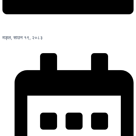
मङ्ल, साउन १९, २०८३