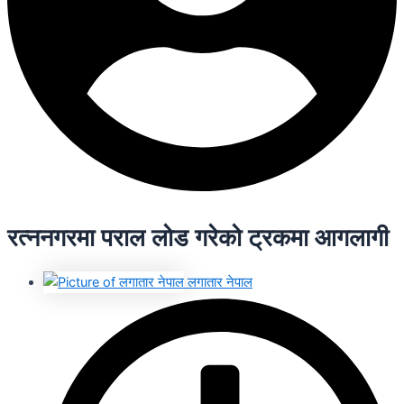
रत्ननगरमा पराल लाेड गरेकाे ट्रकमा आगलागी
लगातार नेपाल