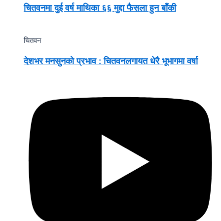
चितवनमा दुई वर्ष माथिका ६६ मुद्दा फैसला हुन बाँकी
चितवन
देशभर मनसुनको प्रभाव : चितवनलगायत धेरै भूभागमा वर्षा