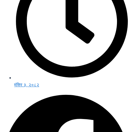
मंसिर ३, २०८२