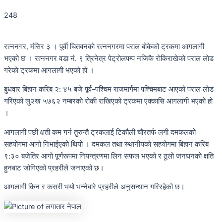
248
रत्ननगर, मंंसिर ३ । पूर्वी चितवनकाे रत्ननगरमा पराल बोकेको ट्रकमा आगलागी
भएको छ । रत्ननगर वडा नं. ९ त्रिनेत्र पेट्राेलपम्प नजिकै राेकिराखेकाे पराल लाेड
गरेकाे ट्रकमा आगलागी भएको हो ।
बुधवार बिहान करिब २: ४५ बजे पूर्व–पश्चिम राजमार्गमा पश्चिमबाट आएको पराल लोड
गरिएको लु२ख ५७६२ नम्बरको रोकी राखिएको ट्रकमा एक्कासि आगलागी भएको हो
।
आगलागी पछी क्षती कम गर्न तुरुन्तै ट्रकलाई टिकौली चौरतर्फ लगी दमकलको
सहयोगमा आगो निभाईएको थियो । दमकल तथा स्थानीयको सहयोगमा बिहान करिब
९:३० बजेतिर आगो पूर्णरूपमा नियन्त्रणमा लिन सफल भएको र ठूलो जनधनको क्षति
हुनबाट जोगिएको प्रहरीले जनाएको छ।
आगलागी किन र कसरी भयो भन्नेबारे प्रहरीले अनुसन्धान गरिरहेको छ।