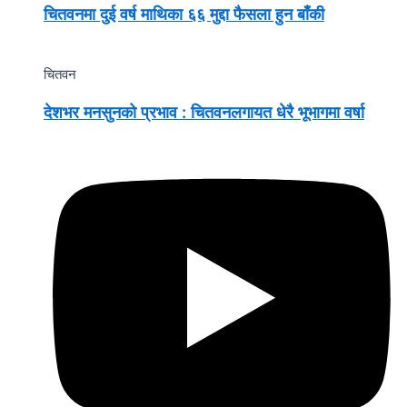
चितवनमा दुई वर्ष माथिका ६६ मुद्दा फैसला हुन बाँकी
चितवन
देशभर मनसुनको प्रभाव : चितवनलगायत धेरै भूभागमा वर्षा