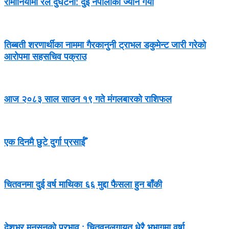
रोमानियामा रेल दुर्घटना: दुई नेपालीको ज्यान गयो
तिब्बती शरणार्थीका नाममा गैरकानुनी ट्राभल डकुमेन्ट जारी गरेको
आरोपमा सहसचिव पक्राउ
आज २०८३ साल साउन १९ गते मंगलबारको राशिफल
एक दिनमै छुटे दुर्गा प्रसाईँ
चितवनमा दुई वर्ष माथिका ६६ मुद्दा फैसला हुन बाँकी
देशभर मनसुनको प्रभाव : चितवनलगायत धेरै भूभागमा वर्षा