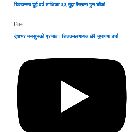
चितवनमा दुई वर्ष माथिका ६६ मुद्दा फैसला हुन बाँकी
चितवन
देशभर मनसुनको प्रभाव : चितवनलगायत धेरै भूभागमा वर्षा