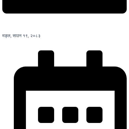
मङ्ल, साउन १९, २०८३