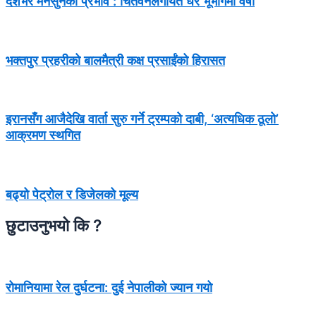
देशभर मनसुनको प्रभाव : चितवनलगायत धेरै भूभागमा वर्षा
भक्तपुर प्रहरीको बालमैत्री कक्ष प्रसाईंको हिरासत
इरानसँग आजैदेखि वार्ता सुरु गर्ने ट्रम्पको दाबी, ‘अत्यधिक ठूलो’
आक्रमण स्थगित
बढ्यो पेट्रोल र डिजेलको मूल्य
छुटाउनुभयो कि ?
रोमानियामा रेल दुर्घटना: दुई नेपालीको ज्यान गयो