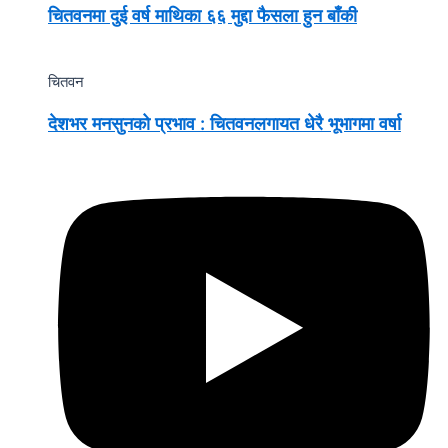
चितवनमा दुई वर्ष माथिका ६६ मुद्दा फैसला हुन बाँकी
चितवन
देशभर मनसुनको प्रभाव : चितवनलगायत धेरै भूभागमा वर्षा