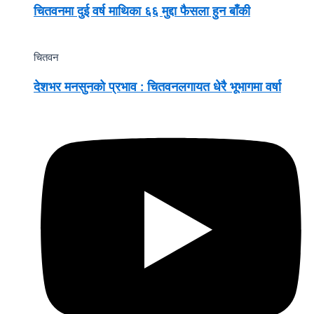
चितवनमा दुई वर्ष माथिका ६६ मुद्दा फैसला हुन बाँकी
चितवन
देशभर मनसुनको प्रभाव : चितवनलगायत धेरै भूभागमा वर्षा