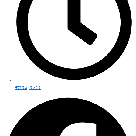
भदौ २७, २०८२