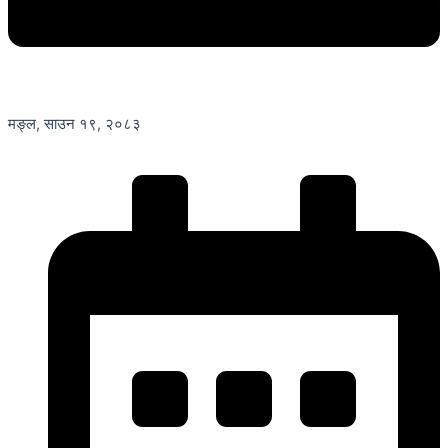
मङ्ल, साउन १९, २०८३