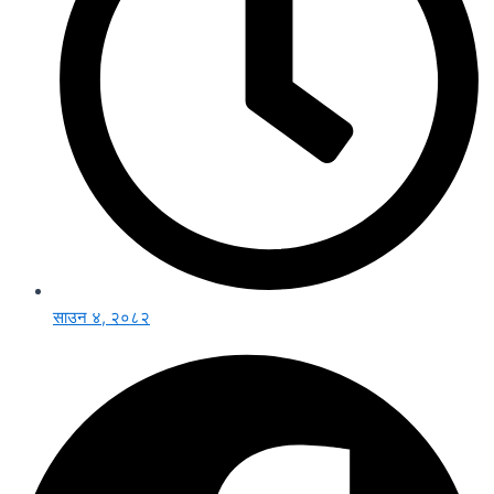
साउन ४, २०८२