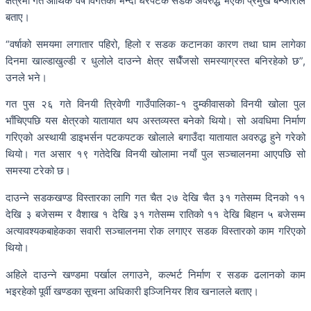
क्षेत्रमा गत आर्थिक वर्ष विगतको भन्दा धेरैपटक सडक अवरुद्ध भएको प्रमुख बन्जाराले
बताए।
“वर्षाको समयमा लगातार पहिरो, हिलो र सडक कटानका कारण तथा घाम लागेका
दिनमा खाल्डाखुल्डी र धुलोले दाउन्ने क्षेत्र सधैँजसो समस्याग्रस्त बनिरहेको छ”,
उनले भने।
गत पुस २६ गते विनयी त्रिवेणी गाउँपालिका-१ दुम्कीवासको विनयी खोला पुल
भाँचिएपछि यस क्षेत्रको यातायात थप अस्तव्यस्त बनेको थियो। सो अवधिमा निर्माण
गरिएको अस्थायी डाइभर्सन पटकपटक खोलाले बगाउँदा यातायात अवरुद्ध हुने गरेको
थियो। गत असार १९ गतेदेखि विनयी खोलामा नयाँ पुल सञ्चालनमा आएपछि सो
समस्या टरेको छ।
दाउन्ने सडकखण्ड विस्तारका लागि गत चैत २७ देखि चैत ३१ गतेसम्म दिनको ११
देखि ३ बजेसम्म र वैशाख १ देखि ३१ गतेसम्म रातिको ११ देखि बिहान ५ बजेसम्म
अत्यावश्यकबाहेकका सवारी सञ्चालनमा रोक लगाएर सडक विस्तारको काम गरिएको
थियो।
अहिले दाउन्ने खण्डमा पर्खाल लगाउने, कल्भर्ट निर्माण र सडक ढलानको काम
भइरहेको पूर्वी खण्डका सूचना अधिकारी इञ्जिनियर शिव खनालले बताए।