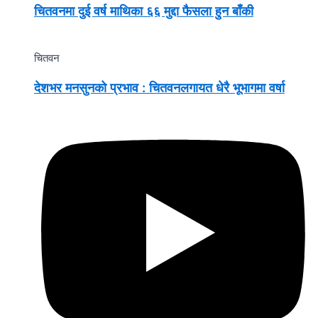
चितवनमा दुई वर्ष माथिका ६६ मुद्दा फैसला हुन बाँकी
चितवन
देशभर मनसुनको प्रभाव : चितवनलगायत धेरै भूभागमा वर्षा