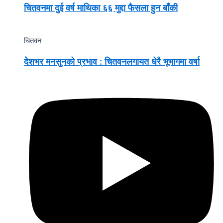
चितवनमा दुई वर्ष माथिका ६६ मुद्दा फैसला हुन बाँकी
चितवन
देशभर मनसुनको प्रभाव : चितवनलगायत धेरै भूभागमा वर्षा