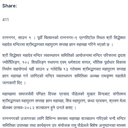
Share:
411
रत्ननगर, साउन १ । पूर्वी चितवनको रत्ननगर–९ प्रगतिटोल स्थित श्री सिद्धेश्वर
महादेव मन्दिरमा श्रीमद्भागवत महापुराण सप्ताह ज्ञान महायज्ञ गरिने भएको छ ।
श्री सिद्धेश्वर महादेव मन्दिर व्यवस्थापन समितिको आयोजनामा मन्दिर परिसरमा द्वादश
ज्योर्तिलिङ्ग, १०८ शिवलिङ्ग स्थापना एवम् धर्मशाला सत्तल, भौतिक पूर्वाधार विकास
निर्माण सहयोगार्थ यही साउन ४ गतेदेखि १३ गतेसम्म श्रीमद्भागवत महापुराण सप्ताह
ज्ञान महायज्ञ गर्न लागिएको मन्दिर व्यवस्थापन समितिका अध्यक्ष रामकृष्ण महतोले
जानकारी दिए ।
महायज्ञमा समाजसेवी पण्डित दिपक प्रसाद पौडेलको मुखार विन्दबाट संगीतमय
श्रीमद्भागवत महापुराण सप्ताह ज्ञान महायज्ञ, शिव महापुराण, कथा प्रवचन, श्रवण मेला
बोलबम उत्सव–२०८२ सञ्चालन हुने उनले बताए ।
रत्ननगरको उजागरका लागि विभिन्न समयमा महायज्ञ सञ्चालन गरिएको भन्दै मन्दिर
समितिका उपाध्यक्ष तथा कार्यक्रम उप संयोजक रामु पौडेलले बिशेष अनुष्ठानका माध्यम