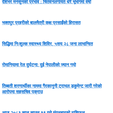
देशभर मनसुनको प्रभाव : चितवनलगायत धेरै भूभागमा वर्षा
भक्तपुर प्रहरीको बालमैत्री कक्ष प्रसाईंको हिरासत
सिद्धिमा निःशुल्क स्वास्थ्य शिविर, ५सय २८ जना लाभान्वित
रोमानियामा रेल दुर्घटना: दुई नेपालीको ज्यान गयो
तिब्बती शरणार्थीका नाममा गैरकानुनी ट्राभल डकुमेन्ट जारी गरेको
आरोपमा सहसचिव पक्राउ
आज २०८३ साल साउन १९ गते मंगलबारको राशिफल