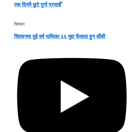
एक दिनमै छुटे दुर्गा प्रसाईँ
चितवन
चितवनमा दुई वर्ष माथिका ६६ मुद्दा फैसला हुन बाँकी