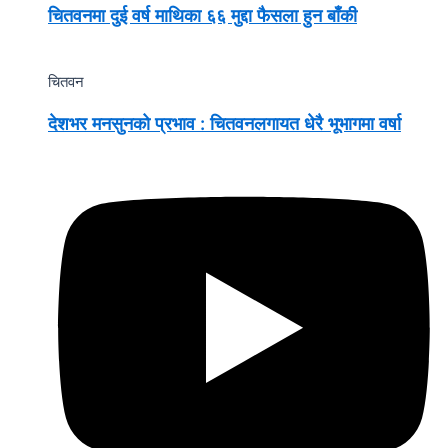
चितवनमा दुई वर्ष माथिका ६६ मुद्दा फैसला हुन बाँकी
चितवन
देशभर मनसुनको प्रभाव : चितवनलगायत धेरै भूभागमा वर्षा