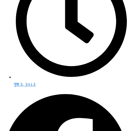
पुस २, २०८२