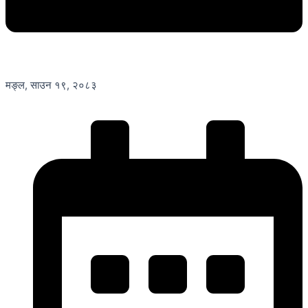
मङ्ल, साउन १९, २०८३