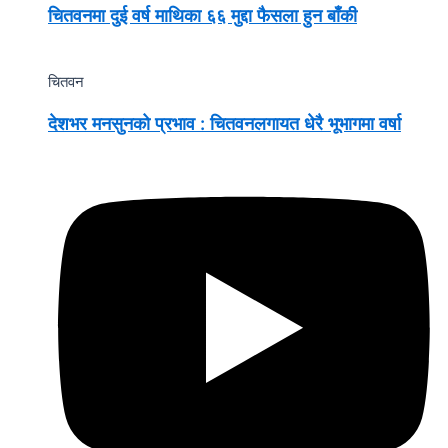
चितवनमा दुई वर्ष माथिका ६६ मुद्दा फैसला हुन बाँकी
चितवन
देशभर मनसुनको प्रभाव : चितवनलगायत धेरै भूभागमा वर्षा