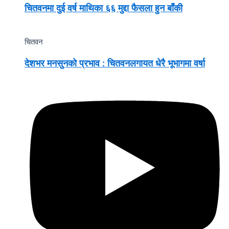
चितवनमा दुई वर्ष माथिका ६६ मुद्दा फैसला हुन बाँकी
चितवन
देशभर मनसुनको प्रभाव : चितवनलगायत धेरै भूभागमा वर्षा