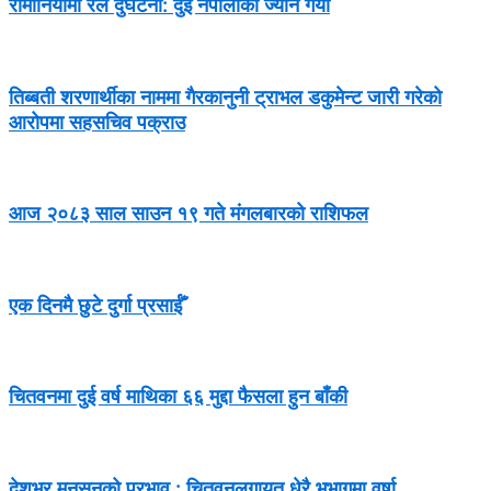
रोमानियामा रेल दुर्घटना: दुई नेपालीको ज्यान गयो
तिब्बती शरणार्थीका नाममा गैरकानुनी ट्राभल डकुमेन्ट जारी गरेको
आरोपमा सहसचिव पक्राउ
आज २०८३ साल साउन १९ गते मंगलबारको राशिफल
एक दिनमै छुटे दुर्गा प्रसाईँ
चितवनमा दुई वर्ष माथिका ६६ मुद्दा फैसला हुन बाँकी
देशभर मनसुनको प्रभाव : चितवनलगायत धेरै भूभागमा वर्षा