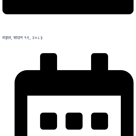
मङ्ल, साउन १९, २०८३