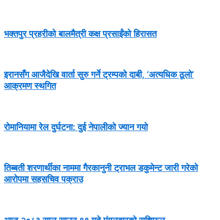
भक्तपुर प्रहरीको बालमैत्री कक्ष प्रसाईंको हिरासत
इरानसँग आजैदेखि वार्ता सुरु गर्ने ट्रम्पको दाबी, ‘अत्यधिक ठूलो’
आक्रमण स्थगित
रोमानियामा रेल दुर्घटना: दुई नेपालीको ज्यान गयो
तिब्बती शरणार्थीका नाममा गैरकानुनी ट्राभल डकुमेन्ट जारी गरेको
आरोपमा सहसचिव पक्राउ
आज २०८३ साल साउन १९ गते मंगलबारको राशिफल