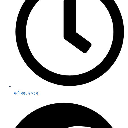
भदौ २७, २०८२