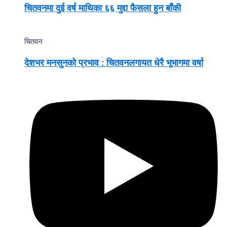
चितवनमा दुई वर्ष माथिका ६६ मुद्दा फैसला हुन बाँकी
चितवन
देशभर मनसुनको प्रभाव : चितवनलगायत धेरै भूभागमा वर्षा