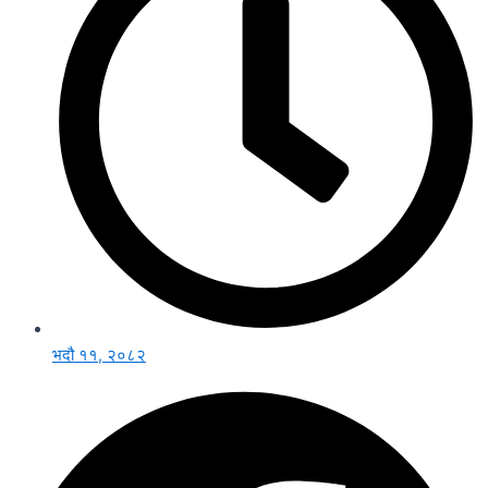
भदौ ११, २०८२