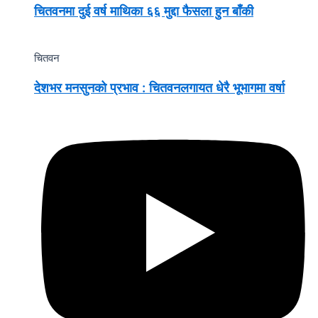
चितवनमा दुई वर्ष माथिका ६६ मुद्दा फैसला हुन बाँकी
चितवन
देशभर मनसुनको प्रभाव : चितवनलगायत धेरै भूभागमा वर्षा