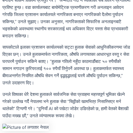
बनाउन सकिने विकल्प प्रस्तुत गरे। “जन्मदर्ता गर्दा नै व्यक्तिका सबै विवरण प्रणालीमा
प्रविष्ट हुन्छ। वडा कार्यालयबाट बायोमेट्रिक प्रमाणीकरण गरी अनलाइन आवेदन
गरेपछि जिल्ला प्रशासन कार्यालयले नागरिकता बनाएर नागरिकको दैलोमा पुर्याउन
सकिन्छ,” उनले सुझाए। उनका अनुसार, नागरिकताको सिफारिस अनलाइनबाटै
भइसकेको अवस्थामा स्थानीय सरकारलाई थप अधिकार दिएर यस्ता सेवा प्रभावकारी
बनाउन सकिन्छ।
सापकोटाले इलाका प्रशासन कार्यालयको सट्टा हुलाक सेवाको आधुनिकीकरणमा जोड
दिएका छन्। उनले हुलाकमार्फत नागरिकता, औषधि लगायतका आधारभूत वस्तु र सेवा
घरघरमै पुर्याउन सकिने बताए। “हुलाक गतिलो नहुँदा काठमाडौंबाट ५० रुपैयाँको
सामान मगाउन कुरियरलाई १०० रुपैयाँ तिर्नुपर्ने अवस्था छ। हुलाकमार्फत स्वास्थ्य
बीमाअन्तर्गत नियमित औषधि सेवन गर्ने वृद्धवृद्धालाई घरमै औषधि पुर्याउन सकिन्छ,”
उनले उदाहरण दिए।
उनले विश्वका धेरै देशमा हुलाकले सार्वजनिक सेवा प्रवाहमा महत्त्वपूर्ण भूमिका खेल्ने
गरेको उल्लेख गर्दै नेपालमा भने हुलाक सेवा “चिठ्ठीको खामभित्र निसास्सिएर मर्न
थालेको” टिप्पणी गरे। “दुनियाँ AI को पखेटा जोडेर उडिरहेको छ, हामी वेतको बैशाखी
पाउँदा मख्ख छौं,” उनले व्यंग्यात्मक रूपमा लेखे।