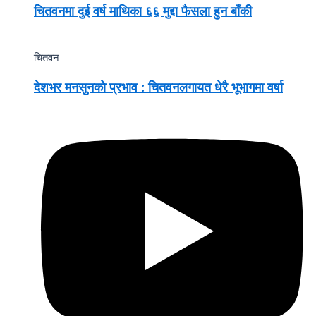
चितवनमा दुई वर्ष माथिका ६६ मुद्दा फैसला हुन बाँकी
चितवन
देशभर मनसुनको प्रभाव : चितवनलगायत धेरै भूभागमा वर्षा