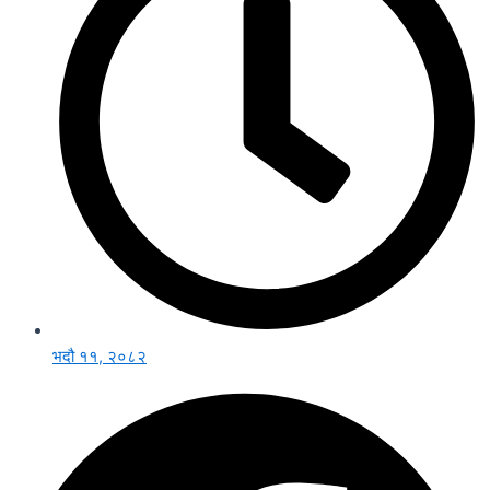
भदौ ११, २०८२