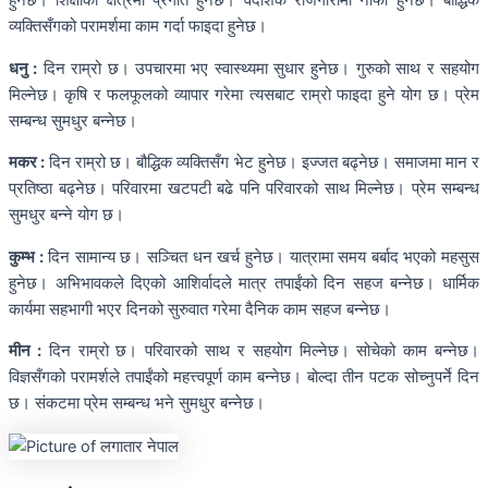
हुनेछ। शिक्षाको क्षेत्रमा प्रगति हुनेछ। वैदेशिक रोजगारीमा नाफा हुनेछ। बौद्धिक
व्यक्तिसँगको परामर्शमा काम गर्दा फाइदा हुनेछ।
धनु :
दिन राम्रो छ। उपचारमा भए स्वास्थ्यमा सुधार हुनेछ। गुरुको साथ र सहयोग
मिल्नेछ। कृषि र फलफूलको व्यापार गरेमा त्यसबाट राम्रो फाइदा हुने योग छ। प्रेम
सम्बन्ध सुमधुर बन्नेछ।
मकर :
दिन राम्रो छ। बौद्धिक व्यक्तिसँग भेट हुनेछ। इज्जत बढ्नेछ। समाजमा मान र
प्रतिष्ठा बढ्नेछ। परिवारमा खटपटी बढे पनि परिवारको साथ मिल्नेछ। प्रेम सम्बन्ध
सुमधुर बन्ने योग छ।
कुम्भ :
दिन सामान्य छ। सञ्चित धन खर्च हुनेछ। यात्रामा समय बर्बाद भएको महसुस
हुनेछ। अभिभावकले दिएको आशिर्वादले मात्र तपाईंको दिन सहज बन्नेछ। धार्मिक
कार्यमा सहभागी भएर दिनको सुरुवात गरेमा दैनिक काम सहज बन्नेछ।
मीन :
दिन राम्रो छ। परिवारको साथ र सहयोग मिल्नेछ। सोचेको काम बन्नेछ।
विज्ञसँगको परामर्शले तपाईंको महत्त्वपूर्ण काम बन्नेछ। बोल्दा तीन पटक सोच्नुपर्ने दिन
छ। संकटमा प्रेम सम्बन्ध भने सुमधुर बन्नेछ।