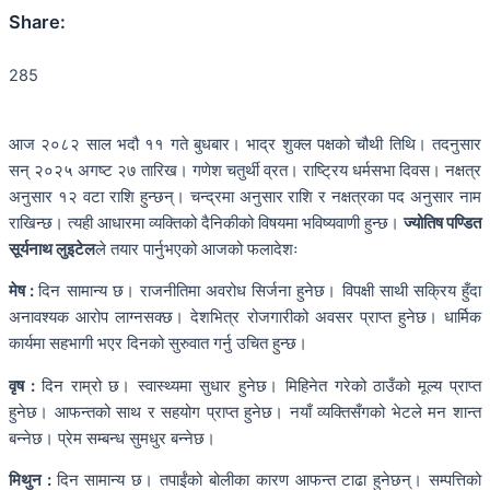
Share:
285
आज २०८२ साल भदौ ११ गते बुधबार। भाद्र शुक्ल पक्षको चौथी तिथि। तदनुसार
सन् २०२५ अगष्ट २७ तारिख। गणेश चतुर्थी व्रत। राष्ट्रिय धर्मसभा दिवस। नक्षत्र
अनुसार १२ वटा राशि हुन्छन्। चन्द्रमा अनुसार राशि र नक्षत्रका पद अनुसार नाम
राखिन्छ। त्यही आधारमा व्यक्तिको दैनिकीको विषयमा भविष्यवाणी हुन्छ।
ज्योतिष पण्डित
सूर्यनाथ लुइटेल
ले तयार पार्नुभएको आजको फलादेशः
मेष :
दिन सामान्य छ। राजनीतिमा अवरोध सिर्जना हुनेछ। विपक्षी साथी सक्रिय हुँदा
अनावश्यक आरोप लाग्नसक्छ। देशभित्र रोजगारीको अवसर प्राप्त हुनेछ। धार्मिक
कार्यमा सहभागी भएर दिनको सुरुवात गर्नु उचित हुन्छ।
वृष :
दिन राम्रो छ। स्वास्थ्यमा सुधार हुनेछ। मिहिनेत गरेको ठाउँको मूल्य प्राप्त
हुनेछ। आफन्तको साथ र सहयोग प्राप्त हुनेछ। नयाँ व्यक्तिसँगको भेटले मन शान्त
बन्नेछ। प्रेम सम्बन्ध सुमधुर बन्नेछ।
मिथुन :
दिन सामान्य छ। तपाईंको बोलीका कारण आफन्त टाढा हुनेछन्। सम्पत्तिको