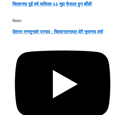
चितवनमा दुई वर्ष माथिका ६६ मुद्दा फैसला हुन बाँकी
चितवन
देशभर मनसुनको प्रभाव : चितवनलगायत धेरै भूभागमा वर्षा