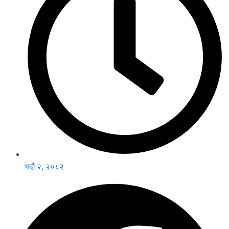
भदौ २, २०८२