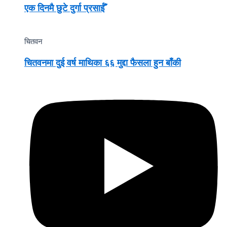
एक दिनमै छुटे दुर्गा प्रसाईँ
चितवन
चितवनमा दुई वर्ष माथिका ६६ मुद्दा फैसला हुन बाँकी