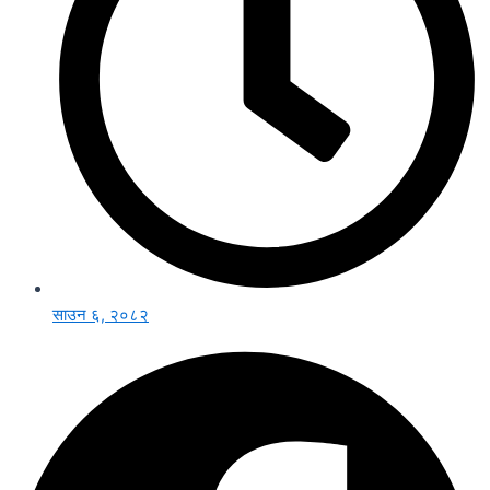
साउन ६, २०८२