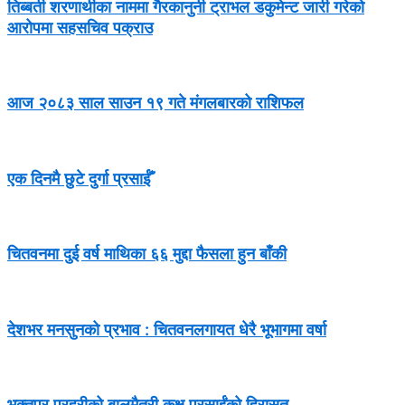
तिब्बती शरणार्थीका नाममा गैरकानुनी ट्राभल डकुमेन्ट जारी गरेको
आरोपमा सहसचिव पक्राउ
आज २०८३ साल साउन १९ गते मंगलबारको राशिफल
एक दिनमै छुटे दुर्गा प्रसाईँ
चितवनमा दुई वर्ष माथिका ६६ मुद्दा फैसला हुन बाँकी
देशभर मनसुनको प्रभाव : चितवनलगायत धेरै भूभागमा वर्षा
भक्तपुर प्रहरीको बालमैत्री कक्ष प्रसाईंको हिरासत