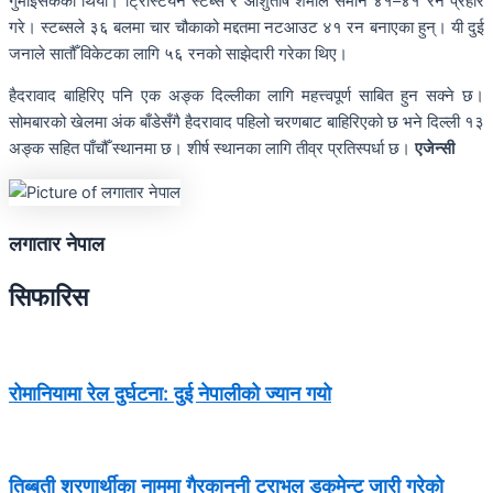
गुमाइसकेको थियो। ट्रिस्टियन स्टब्स र आशुतोष शर्माले समान ४१–४१ रन प्रहार
गरे। स्टब्सले ३६ बलमा चार चौकाको मद्दतमा नटआउट ४१ रन बनाएका हुन्। यी दुई
जनाले सातौँ विकेटका लागि ५६ रनको साझेदारी गरेका थिए।
हैदरावाद बाहिरिए पनि एक अङ्क दिल्लीका लागि महत्त्वपूर्ण साबित हुन सक्ने छ।
सोमबारको खेलमा अंक बाँडेसँगै हैदरावाद पहिलो चरणबाट बाहिरिएको छ भने दिल्ली १३
अङ्क सहित पाँचौँ स्थानमा छ। शीर्ष स्थानका लागि तीव्र प्रतिस्पर्धा छ।
एजेन्सी
लगातार नेपाल
सिफारिस
रोमानियामा रेल दुर्घटना: दुई नेपालीको ज्यान गयो
तिब्बती शरणार्थीका नाममा गैरकानुनी ट्राभल डकुमेन्ट जारी गरेको