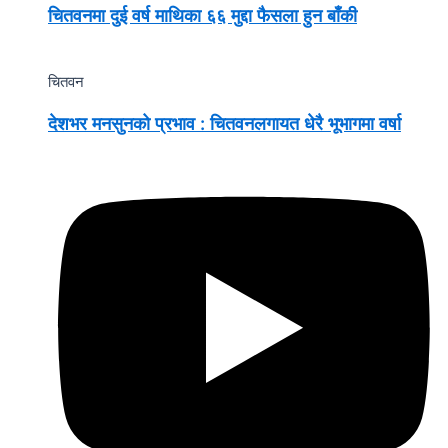
चितवनमा दुई वर्ष माथिका ६६ मुद्दा फैसला हुन बाँकी
चितवन
देशभर मनसुनको प्रभाव : चितवनलगायत धेरै भूभागमा वर्षा