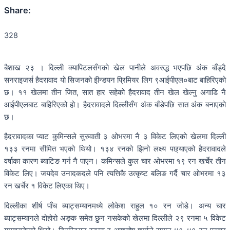
Share:
328
बैशाख २३ । दिल्ली क्यापिटलसँगको खेल पानीले अवरुद्ध भएपछि अंक बाँड्दै
सनराइजर्स हैदरावाद यो सिजनको इीन्डयन प्रिमियर लिग ९आईपीएल०बाट बाहिरिएको
छ। ११ खेलमा तीन जित, सात हार सहेको हैदरावाद तीन खेल खेल्नु अगाडि नै
आईपीएलबाट बाहिरिएको हो। हैदरावादले दिल्लीसँग अंक बाँडेपछि सात अंक बनाएको
छ।
हैदरावादका प्याट कुमिन्सले सुरुवाती ३ ओभरमा नै ३ विकेट लिएको खेलमा दिल्ली
१३३ रनमा सीमित भएको थियो। १३४ रनको झिनो लक्ष्य पछ्याएको हैदरावादले
वर्षाका कारण ब्याटिङ गर्न नै पाएन। कमिन्सले कुल चार ओभरमा १९ रन खर्चेर तीन
विकेट लिए। जयदेव उनादकदले पनि त्यत्तिकै उत्कृष्ट बलिङ गर्दै चार ओभरमा १३
रन खर्चेर १ विकेट लिएका थिए।
दिल्लीका शीर्ष पाँच ब्याट्सम्यानमध्ये लोकेश राहुल १० रन जोडे। अन्य चार
ब्याट्सम्यानले दोहोरो अङ्क समेत छुन नसकेको खेलमा दिल्लीले २९ रनमा ५ विकेट