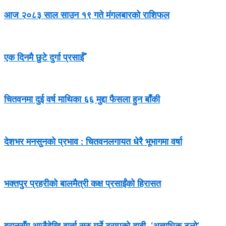
आज २०८३ साल साउन १९ गते मंगलबारको राशिफल
एक दिनमै छुटे दुर्गा प्रसाईँ
चितवनमा दुई वर्ष माथिका ६६ मुद्दा फैसला हुन बाँकी
देशभर मनसुनको प्रभाव : चितवनलगायत धेरै भूभागमा वर्षा
भक्तपुर प्रहरीको बालमैत्री कक्ष प्रसाईंको हिरासत
इरानसँग आजैदेखि वार्ता सुरु गर्ने ट्रम्पको दाबी, ‘अत्यधिक ठूलो’