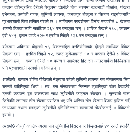
सुदूरपश्चिमको टोली ब्याटिङ, बलिङ र फिल्डिङ तीनै पक्षमा अब्बल देखिएको छ ।
कप्तान दीपेन्द्रसिंह ऐरीको नेतृत्वमा टोलीले लिग चरणमा काठमाडौं गोर्खाज, पोखरा
एभेन्जर्स, कर्णाली याक्स, लुम्बिनी लायन्स, जनकपुर बोल्ट्स र चितवन राइनोजमाथि
प्रभावशाली जित हासिल गरेको छ । व्यक्तिगत प्रदर्शनमा विनोद भण्डारीले ८ खेलमा
आफ्नो टिमका लागि सर्वाधिक २६४ रन बनाएका छन् । आरिफ शेखले १८०, कप्तान
ऐरी १४९, इशान पाण्डे १२७ र हरमित सिंहले १२३ रन बनाएका छन् ।
बलिङमा अविनाश बोहराले १६ विकेटसहित प्रतियोगिताकै दोस्रो सर्वाधिक विकेट
लिएका छन् । हरमित सिंहले १२, स्कट कुगेलाइनले १० र कप्तान ऐरीले ८ विकेट
लिएका छन् । कप्तान ऐरीले १० क्याच र डाइरेक्ट हिट रन आउटमार्फत फिल्डिङमा
पनि प्रभावशाली प्रदर्शन गरेका छन् ।
अर्कोतर्फ, कप्तान रोहित पौडेलको नेतृत्वमा रहेको लुम्बिनी लायन्स गत संस्करणमा लिग
चरणमै बाहिरिएको थियो । तर, यस संस्करणमा निरन्तर सुधारिएको खेल देखाउँदै
ट्रफी उठाउने दृढ संकल्पका साथ लुम्बिनीले फाइनल खेल्दैछ । सुरुवाती खेल
जितेपछि लगातार तीन खेलमा पराजित भए पनि अन्तिम तीन खेलमा विजय हासिल गर्दै
प्लेअफमा स्थान बनाएको लुम्बिनीले इलिमिनेटरमा काठमाडौं गोर्खाजलाई ४ विकेटले
हरायो ।
त्यसपछि दोस्रो क्वालिफायरमा पनि लुम्बिनीले विराटनगर किङ्सलाई ४० रनले हराउँदै