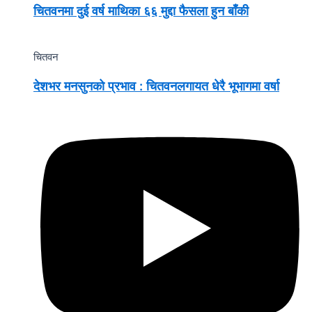
चितवनमा दुई वर्ष माथिका ६६ मुद्दा फैसला हुन बाँकी
चितवन
देशभर मनसुनको प्रभाव : चितवनलगायत धेरै भूभागमा वर्षा