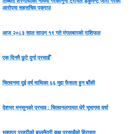
तिब्बती शरणार्थीका नाममा गैरकानुनी ट्राभल डकुमेन्ट जारी गरेको
आरोपमा सहसचिव पक्राउ
आज २०८३ साल साउन १९ गते मंगलबारको राशिफल
एक दिनमै छुटे दुर्गा प्रसाईँ
चितवनमा दुई वर्ष माथिका ६६ मुद्दा फैसला हुन बाँकी
देशभर मनसुनको प्रभाव : चितवनलगायत धेरै भूभागमा वर्षा
भक्तपुर प्रहरीको बालमैत्री कक्ष प्रसाईंको हिरासत