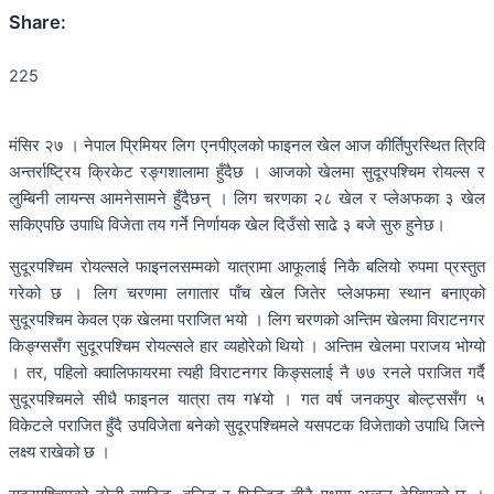
Share:
225
मंसिर २७ । नेपाल प्रिमियर लिग एनपीएलको फाइनल खेल आज कीर्तिपुरस्थित त्रिवि
अन्तर्राष्ट्रिय क्रिकेट रङ्गशालामा हुँदैछ । आजको खेलमा सुदूरपश्चिम रोयल्स र
लुम्बिनी लायन्स आमनेसामने हुँदैछन् । लिग चरणका २८ खेल र प्लेअफका ३ खेल
सकिएपछि उपाधि विजेता तय गर्ने निर्णायक खेल दिउँसो साढे ३ बजे सुरु हुनेछ।
सुदूरपश्चिम रोयल्सले फाइनलसम्मको यात्रामा आफूलाई निकै बलियो रुपमा प्रस्तुत
गरेको छ । लिग चरणमा लगातार पाँच खेल जितेर प्लेअफमा स्थान बनाएको
सुदूरपश्चिम केवल एक खेलमा पराजित भयो । लिग चरणको अन्तिम खेलमा विराटनगर
किङ्ग्ससँग सुदूरपश्चिम रोयल्सले हार व्यहोरेको थियो । अन्तिम खेलमा पराजय भोग्यो
। तर, पहिलो क्वालिफायरमा त्यही विराटनगर किङ्सलाई नै ७७ रनले पराजित गर्दै
सुदूरपश्चिमले सीधै फाइनल यात्रा तय ग¥यो । गत वर्ष जनकपुर बोल्ट्ससँग ५
विकेटले पराजित हुँदै उपविजेता बनेको सुदूरपश्चिमले यसपटक विजेताको उपाधि जित्ने
लक्ष्य राखेको छ ।