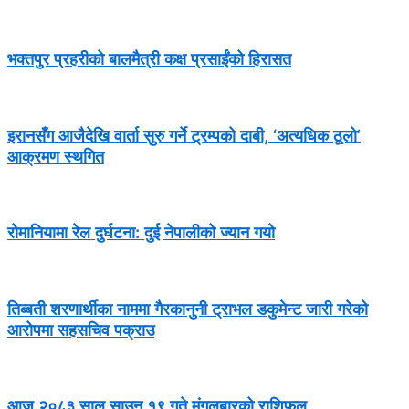
भक्तपुर प्रहरीको बालमैत्री कक्ष प्रसाईंको हिरासत
इरानसँग आजैदेखि वार्ता सुरु गर्ने ट्रम्पको दाबी, ‘अत्यधिक ठूलो’
आक्रमण स्थगित
रोमानियामा रेल दुर्घटना: दुई नेपालीको ज्यान गयो
तिब्बती शरणार्थीका नाममा गैरकानुनी ट्राभल डकुमेन्ट जारी गरेको
आरोपमा सहसचिव पक्राउ
आज २०८३ साल साउन १९ गते मंगलबारको राशिफल