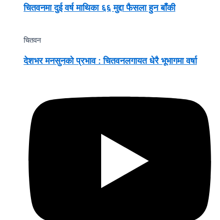
चितवनमा दुई वर्ष माथिका ६६ मुद्दा फैसला हुन बाँकी
चितवन
देशभर मनसुनको प्रभाव : चितवनलगायत धेरै भूभागमा वर्षा