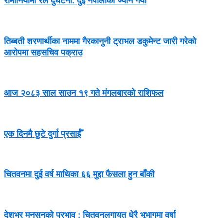
रोमानियामा रेल दुर्घटना: दुई नेपालीको ज्यान गयो
तिब्बती शरणार्थीका नाममा गैरकानुनी ट्राभल डकुमेन्ट जारी गरेको
आरोपमा सहसचिव पक्राउ
आज २०८३ साल साउन १९ गते मंगलबारको राशिफल
एक दिनमै छुटे दुर्गा प्रसाईँ
चितवनमा दुई वर्ष माथिका ६६ मुद्दा फैसला हुन बाँकी
देशभर मनसुनको प्रभाव : चितवनलगायत धेरै भूभागमा वर्षा