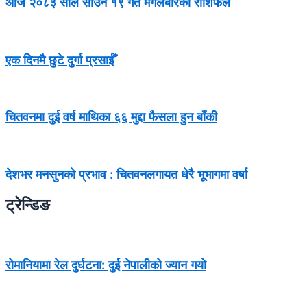
आज २०८३ साल साउन १९ गते मंगलबारको राशिफल
एक दिनमै छुटे दुर्गा प्रसाईँ
चितवनमा दुई वर्ष माथिका ६६ मुद्दा फैसला हुन बाँकी
देशभर मनसुनको प्रभाव : चितवनलगायत धेरै भूभागमा वर्षा
ट्रेन्डिङ
रोमानियामा रेल दुर्घटना: दुई नेपालीको ज्यान गयो