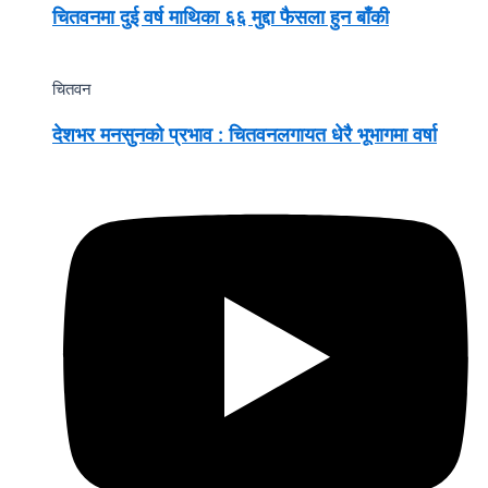
चितवनमा दुई वर्ष माथिका ६६ मुद्दा फैसला हुन बाँकी
चितवन
देशभर मनसुनको प्रभाव : चितवनलगायत धेरै भूभागमा वर्षा