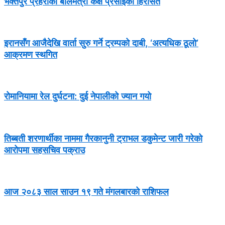
भक्तपुर प्रहरीको बालमैत्री कक्ष प्रसाईंको हिरासत
इरानसँग आजैदेखि वार्ता सुरु गर्ने ट्रम्पको दाबी, ‘अत्यधिक ठूलो’
आक्रमण स्थगित
रोमानियामा रेल दुर्घटना: दुई नेपालीको ज्यान गयो
तिब्बती शरणार्थीका नाममा गैरकानुनी ट्राभल डकुमेन्ट जारी गरेको
आरोपमा सहसचिव पक्राउ
आज २०८३ साल साउन १९ गते मंगलबारको राशिफल