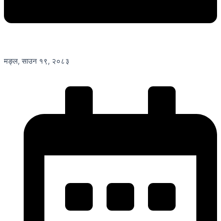
मङ्ल, साउन १९, २०८३