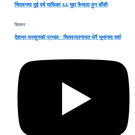
चितवनमा दुई वर्ष माथिका ६६ मुद्दा फैसला हुन बाँकी
चितवन
देशभर मनसुनको प्रभाव : चितवनलगायत धेरै भूभागमा वर्षा